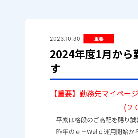
重要
2023.10.30
2024年度1月
す
【重要】勤務先マイペー
(２０２４年１月
平素は格段のご高配を賜り誠
昨年のｅ－Welｄ運用開始か