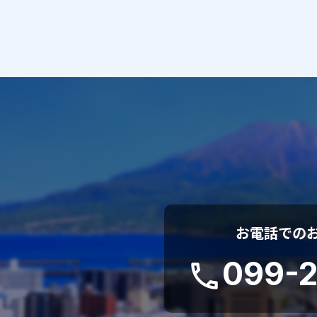
お電話での
099-2
phone